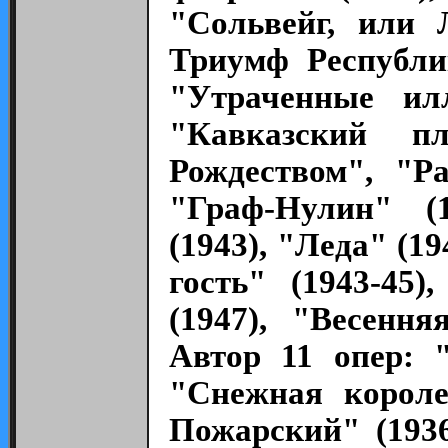
"Сольвейг, или 
Триумф Республик
"Утраченные илл
"Кавказский п
Рождеством", "Р
"Граф-Нулин" (1
(1943), "Леда" (1
гость" (1943-45
(1947), "Весення
Автор 11 опер: 
"Снежная короле
Пожарский" (193