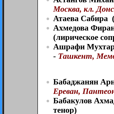
Москва, кл. Дон
Атаева Сабира (
Ахмедова Фиран
(лирическое соп
Ашрафи Мухтар 
-
Ташкент, Мемо
Бабаджанян Арн
Ереван, Пантеон
Бабакулов Ахма
тенор)