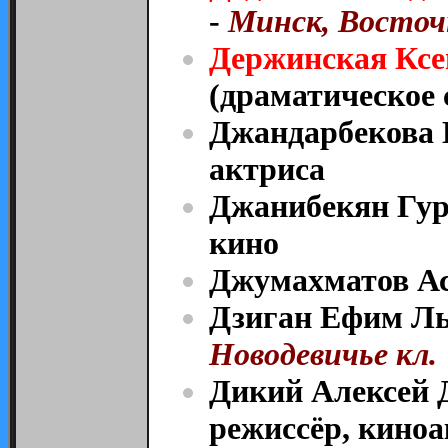
-
Минск, Восточ
Держинская Ксе
(драматическое 
Джандарбекова 
актриса
Джанибекян Гур
кино
Джумахматов Ас
Дзиган Ефим Ль
Новодевичье кл.
Дикий Алексей 
режиссёр, киноа