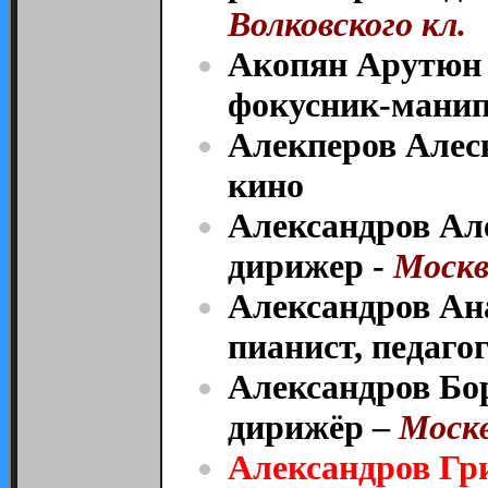
Волковского кл.
Акопян Арутюн 
фокусник-мани
Алекперов Алеск
кино
Александров Ал
дирижер -
Москв
Александров Ан
пианист, педагог
Александров Бо
дирижёр –
Москв
Александров Гр