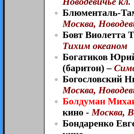
Новодевичье кл.
Блюменталь-Там
Москва, Новодев
Бовт Виолетта 
Тихим океаном
Богатиков Юрий
(баритон) –
Симф
Богословский Н
Москва, Новодев
Болдуман Миха
кино -
Москва, В
Бондаренко Евге