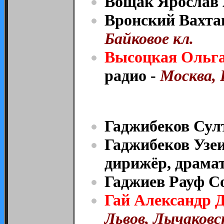
Вощак Ярослав 
Вронский Вахта
Байковое кл.
Высоцкая Ольга
радио -
Москва, 
Гаджибеков Сул
Гаджибеков Узеи
дирижёр, драмату
Гаджиев Рауф С
Гай Александр 
Львов, Лычаковск