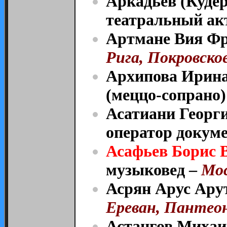
Аркадьев (Куде
театральный акт
Артмане Вия Фри
Рига, Покровское
Архипова Ирина
(меццо-сопрано)
Асатиани Георг
оператор докум
Асафьев Борис 
музыковед –
Мос
Асрян Арус Арут
Ереван, Пантео
Астангов Михаил