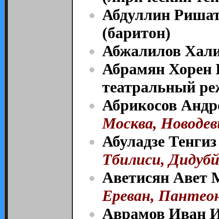
Абдуллин Ришат
(баритон)
Абжалилов Халил
Абрамян Хорен Б
театральный ре
Абрикосов Андре
Москва, Новодев
Абуладзе Тенгиз
Тбилиси, Дидубй
Аветисян Авет М
Ереван, Пантео
Аврамов Иван И