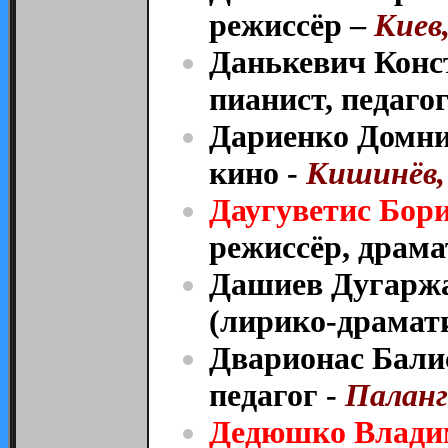
режиссёр –
Киев,
Данькевич Конс
пианист, педагог
Дариенко Домни
кино -
Кишинёв,
Даугуветис Бор
режиссёр, драма
Дашиев Дугаржа
(лирико-драмат
Дварионас Балис
педагог -
Паланг
Дедюшко Влади