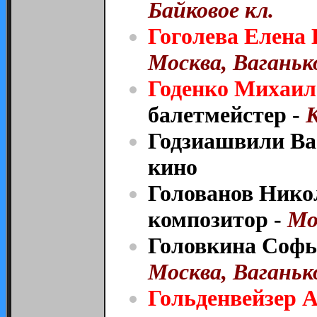
Байковое кл.
Гоголева Елена
Москва, Ваганько
Годенко Михаил
балетмейстер -
К
Годзиашвили Ва
кино
Голованов Нико
композитор -
Мо
Головкина Софья
Москва, Ваганько
Гольденвейзер 