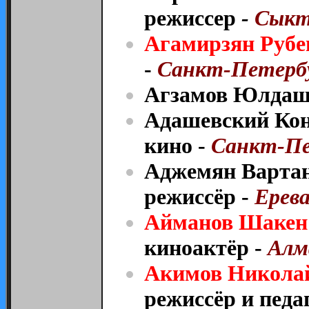
режиссер
-
Сыкты
Агамирзян Рубе
-
Санкт-Петербу
Агзамов Юлдаш 
Адашевский Кон
кино
-
Санкт-Пе
Аджемян Вартан
режиссёр -
Ерев
Айманов Шакен
киноактёр -
Алм
Акимов Никола
режиссёр и педа