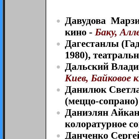
Давудова Марзи
кино
-
Баку, Алл
Дагестанлы (Га
1980), театраль
Дальский Влади
Киев, Байковое к
Данилюк Светла
(меццо-сопрано)
Даниэлян Айкан
колоратурное со
Данченко Серге