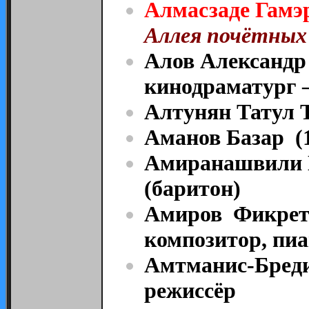
Алмасзаде Гамэ
Аллея почётных
Алов Александр
кинодраматург 
Алтунян Татул 
Аманов Базар (
Амиранашвили П
(баритон)
Амиров Фикрет
композитор, пиа
Амтманис-Бреди
режиссёр