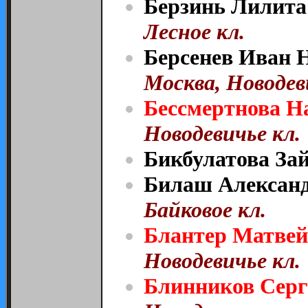
Берзинь Лилита 
Лесное кл.
Берсенев Иван Н
Москва, Новодев
Бессмертнова Н
Новодевичье кл.
Бикбулатова За
Билаш Александ
Байковое кл.
Блантер Матвей
Новодевичье кл.
Блинников Серг