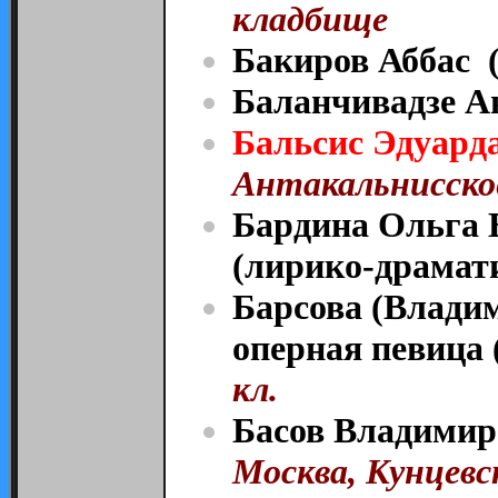
кладбище
Бакиров Аббас (
Баланчивадзе А
Бальсис Эдуарда
Антакальнисское
Бардина Ольга 
(лирико-драмати
Барсова (Влади
оперная певица 
кл.
Басов Владимир 
Москва, Кунцевск