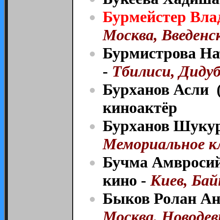
Бурмейстер Вла
Москва, Введенск
Бурмистрова На
-
Тбилиси, Диду
Бурханов Асли (
киноактёр
Бурханов Шукур 
Мемориальное к
Бучма Амвросий
кино -
Киев, Бай
Быков Ролан Ан
Москва, Новодев