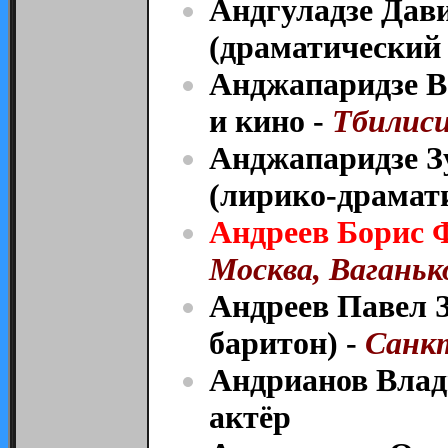
Андгуладзе Дав
(драматический 
Анджапаридзе В
и кино -
Тбилис
Анджапаридзе З
(лирико-драмат
Андреев Борис 
Москва, Ваганько
Андреев Павел З
баритон) -
Санкт
Андрианов Влад
актёр