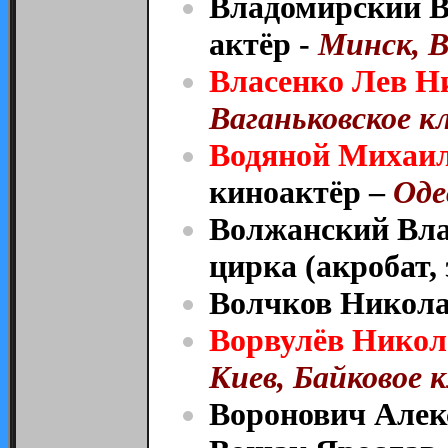
Владомирский В
актёр -
Минск, В
Власенко Лев Н
Ваганьковское кл
Водяной Михаил
киноактёр –
Оде
Волжанский Вла
цирка (акробат,
Волчков Никола
Ворвулёв Нико
Киев, Байковое к
Воронович Алек