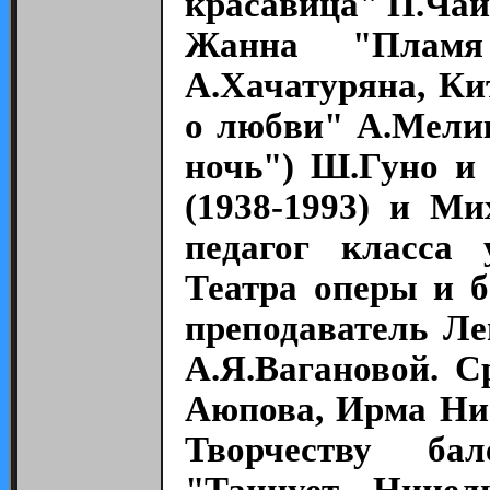
красавица" П.Чай
Жанна "Пламя
А.Хачатуряна, К
о любви" А.Мелик
ночь") Ш.Гуно и
(1938-1993) и Ми
педагог класса 
Театра оперы и б
преподаватель Ле
А.Я.Вагановой. С
Аюпова, Ирма Нио
Творчеству ба
"Танцует Нинел