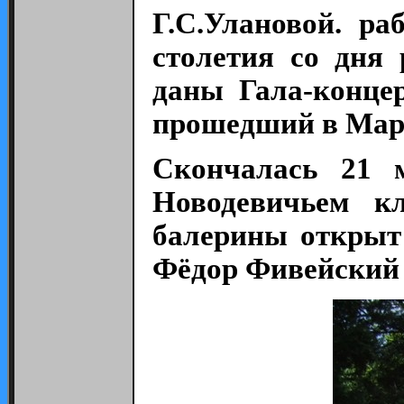
Г.С.Улановой. ра
столетия со дня
даны Гала-конце
прошедший в Мари
Скончалась 21 
Новодевичьем к
балерины открыт 
Фёдор Фивейский 