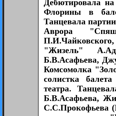
Дебютировала на 
Флорины в бале
Танцевала партии
Аврора "Спя
П.И.Чайковского,
"Жизель" А.Ад
Б.В.Асафьева, Дж
Комсомолка "Золо
солистка балета
театра. Танцева
Б.В.Асафьева, Ж
С.С.Прокофьева (