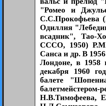
вальс и прелюд 
"Ромео и Джулье
С.С.Прокофьева (
Одиллия "Лебеди
всадник", Тао-Х
СССО, 1950) Р.М
Санса и др. В 195
Лондоне, в 1958 
декабря 1960 го
балете "Шопени
балетмейстером-р
Н.В.Тимофеева, Е